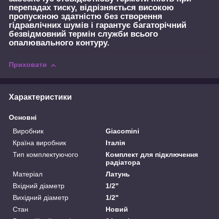
перепадах тиску, відрізняється високою
пропускною здатністю без створення
гідравлічних шумів і гарантує багаторічний
безвідмовний термін служби всього
опалювального контуру.
Приховати
Характеристики
Основні
Виробник
Giacomini
Країна виробник
Італія
Тип комплектуючого
Комплект для підключення
радіатора
Матеріал
Латунь
Вхідний діаметр
1/2"
Вихідний діаметр
1/2"
Стан
Новий