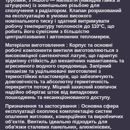
трубами, з іншого — напівзгін (накидна гайка зі
штуцером) із зовнішньою різьбою для
сполучення з радіатором. Клапан розрахований
на експлуатацію в умовах високого
номінального тиску і здатний витримувати
робочу температуру теплоносія до 110°C, що
робить його сумісним з більшістю
централізованих і автономних тепломереж.
Матеріали виготовлення :
Корпус та основні
робочі компоненти вентиля виготовляються з
високоміцної сантехнічної латуні, що гарантує
відмінну стійкість до механічних навантажень та
агресивного водного середовища. Запірний
механізм та ущільнювачі виготовлені з
термостійких еластомерів, що забезпечують
довговічність та абсолютну герметичність
перекриття потоку. Міцний захисний ковпачок
надійно оберігає шток від випадкових
пошкоджень та несанкціонованого доступу.
Призначення та застосування :
Основна сфера
експлуатації охоплює комплектацію систем
опалення житлових, комерційних та виробничих
об'єктів. Вентиль ідеально підходить для
обв'язки сталевих панельних, алюмінієвих,