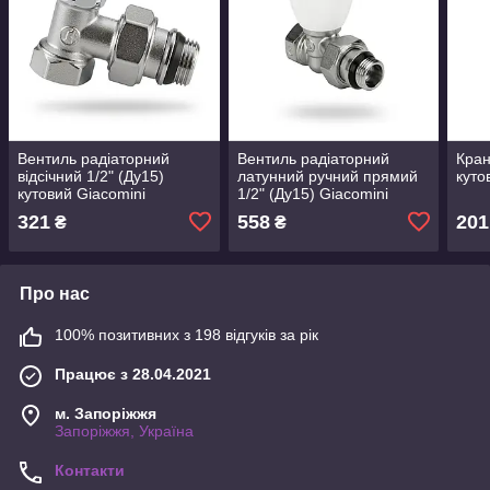
Вентиль радіаторний
Вентиль радіаторний
Кран
відсічний 1/2" (Ду15)
латунний ручний прямий
куто
кутовий Giacomini
1/2" (Ду15) Giacomini
321
558
201
₴
₴
Про нас
100% позитивних з 198 відгуків за рік
Працює з 28.04.2021
м. Запоріжжя
Запоріжжя, Україна
Контакти