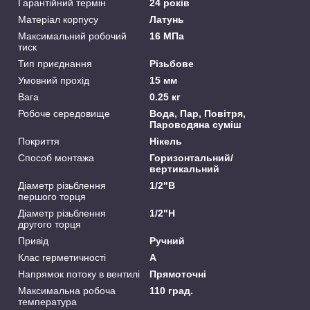
Гарантійний термін
24 років
Матеріал корпусу
Латунь
Максимальний робочий
16 МПа
тиск
Тип приєднання
Різьбове
Умовний прохід
15 мм
Вага
0.25 кг
Робоче середовище
Вода, Пар, Повітря,
Пароводяна суміш
Покриття
Нікель
Способ монтажа
Горизонтальний/
вертикальний
Діаметр різьблення
1/2"В
першого торця
Діаметр різьблення
1/2"Н
другого торця
Привід
Ручний
Клас герметичності
А
Напрямок потоку в вентилі
Прямоточні
Максимальна робоча
110 град.
температура