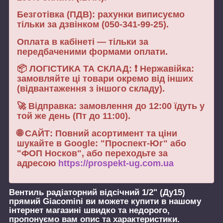
Безготівка (ПДВ): рахунки виписуємо
тільки за дзвінком (050-341-99-25).
Оплата в кабінеті — тільки за
передбаченими формами оплати.
📦 ЛОГІСТИКА ТА СКЛАД: ❗ Нержавійка:
замовляйте ці товари окремо від інших
(відвантаження з іншого складу).
🚀 Відправка: замовлення до 12:00 їдуть у
той же день (Пт до 11:00).
🌐 САЙТ: Повний асортимент та ціни
шукайте в Google: "Проспект-Юг" або
"ФОП Носков", або переходьте за
адресою
https://prospekt-ug.com.ua
Вентиль радіаторний відсічний 1/2" (Ду15)
прямий Giacomini
ви можете купити в нашому
інтернет магазині швидко та недорого,
пропонуємо вам опис та характеристики.