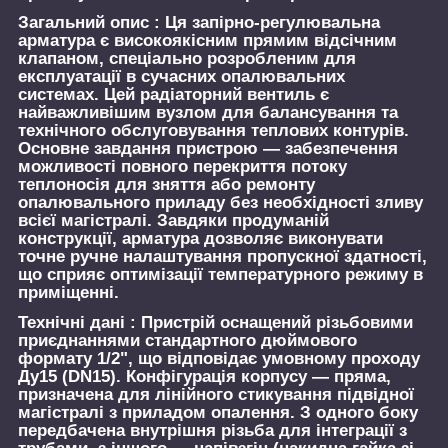
Загальний опис :
Ця запірно-регулювальна
арматура є високоякісним прямим відсічним
клапаном, спеціально розробленим для
експлуатації в сучасних опалювальних
системах. Цей радіаторний вентиль є
найважливішим вузлом для балансування та
технічного обслуговування теплових контурів.
Основне завдання пристрою — забезпечення
можливості повного перекриття потоку
теплоносія для зняття або ремонту
опалювального приладу без необхідності зливу
всієї магістралі. Завдяки продуманій
конструкції, арматура дозволяє виконувати
точне ручне налаштування пропускної здатності,
що сприяє оптимізації температурного режиму в
приміщенні.
Технічні дані :
Пристрій оснащений різьбовими
приєднаннями стандартного дюймового
формату 1/2", що відповідає умовному проходу
Ду15 (DN15). Конфігурація корпусу — пряма,
призначена для лінійного стикування підвідної
магістралі з приладом опалення. З одного боку
передбачена внутрішня різьба для інтеграції з