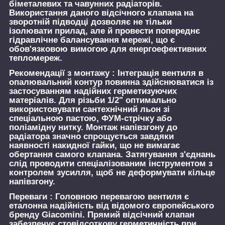
біметалевих та чавунних радіаторів.
Використання даного відсічного клапана на
зворотній підводці дозволяє не тільки
ізолювати прилад, але й провести попереднє
гідравлічне балансування мережі, що є
обов'язковою вимогою для енергоефективних
тепломереж.
Рекомендації з монтажу :
Інтеграція вентиля в
опалювальний контур повинна здійснюватися із
застосуванням надійних герметизуючих
матеріалів. Для різьби 1/2" оптимально
використовувати сантехнічний льон зі
спеціальною пастою, ФУМ-стрічку або
поліамідну нитку. Монтаж напівзгону до
радіатора значно спрощується завдяки
наявності накидної гайки, що не вимагає
обертання самого клапана. Затягування з'єднань
слід проводити спеціалізованим інструментом з
контролем зусилля, щоб не деформувати кільце
напівзгону.
Переваги :
Головною перевагою вентиля є
еталонна надійність від відомого європейського
бренду Giacomini. Прямий відсічний клапан
забезпечує стовідсоткову герметичність при