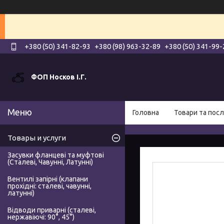
+380 (50) 341-82-93
+380 (98) 963-32-89
+380 (50) 341-99-
ФОП Носков І.Г.
Головна
Товари та посл
Товары и услуги
Засувки фланцеві та муфтові
(Сталеві, Чавунні, Латунні)
Вентилі запірні (клапани
прохідні: сталеві, чавунні,
латунні)
Відводи приварні (сталеві,
нержавіючі: 90°, 45°)