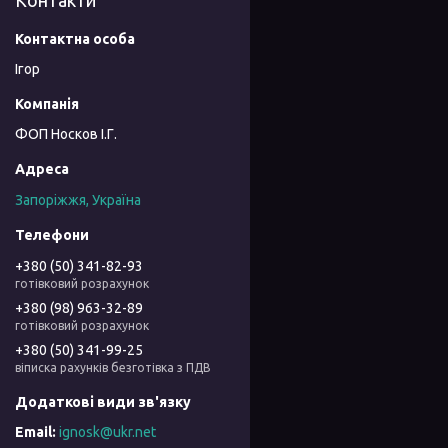
Контакти
Ігор
ФОП Носков І.Г.
Запоріжжя, Україна
+380 (50) 341-82-93
готівковий розрахунок
+380 (98) 963-32-89
готівковий розрахунок
+380 (50) 341-99-25
віписка рахунків безготівка з ПДВ
ignosk@ukr.net