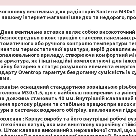
моголовку вентильна для радіаторів Santerra M30x1.
 нашому інтернет магазині швидко та недорого, про
Дана вентильна вставка являє собою високоточний
 безпосередньо в конструкцію сталевих панельних р
томатичного або ручного контролю температури теп
ентом термостатичної арматури, виріб дозволяє е
опалювального приладу, створюючи комфортний мі
а арматура, як і інші надійні комплектуючі для інж
айну батарею в статус розумного елемента енергоз
ндарту Oventrop гарантує бездоганну сумісність із 
ами.
ханізм оснащений стандартною зовнішньою різьбо
головки M30x1.5, що є найбільш поширеним та унів
а довжина становить 40 мм. Внутрішній клапанний 
ння протоку рідини та стабільно працює при високи
тури в системах водяного обігріву, виключаючи гідр
овлення :
Корпус виробу та його внутрішні робочі вуз
нтехнічної латуні, яка має виняткову корозійну стійкі
. Шток клапана виконаний з нержавіючої сталі, що з
еформації в процесі тривалої експлуатації. Внутрі