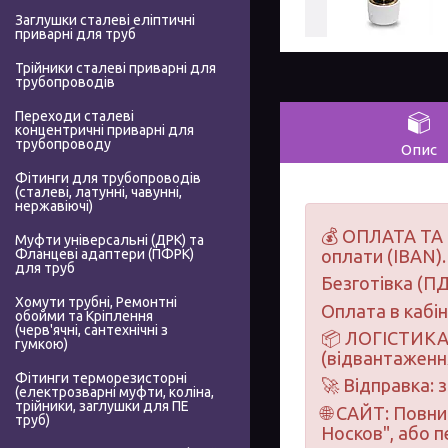
Заглушки сталеві еліптичні
приварні для труб
Трійники сталеві приварні для
трубопроводів
Переходи сталеві
концентричні приварні для
трубопроводу
Опис
Фітинги для трубопроводів
(сталеві, латунні, чавунні,
нержавіючі)
💰 ОПЛАТА ТА 
Муфти універсальні (ДРК) та
Фланцеві адаптери (ПФРК)
оплати (IBAN).
для труб
Безготівка (ПД
Хомути трубні, Ремонтні
Оплата в кабі
обойми та Кріплення
(черв'ячні, сантехнічні з
📦 ЛОГІСТИКА 
гумкою)
(відвантаження
Фітинги терморезисторні
🚀 Відправка: 
(електрозварні муфти, коліна,
трійники, заглушки для ПЕ
🌐 САЙТ: Повн
труб)
Носков", або 