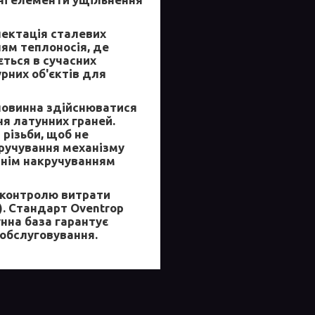
ектація сталевих
ням теплоносія, де
ться в сучасних
рних об'єктів для
 повинна здійснюватися
я латунних граней.
різьби, щоб не
ручування механізму
днім накручуванням
 контролю витрати
). Стандарт Oventrop
нна база гарантує
 обслуговування.