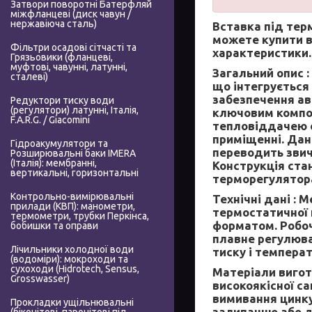
Затвори поворотні Батерфляй
міжфланцеві (диск чавун /
нержавіюча сталь)
Вставка під тер
можете купити в
Фільтри осадові сітчасті та
характеристики.
Грязьовики (фланцеві,
муфтові, чавунні, латунні,
Загальний опис :
сталеві)
що інтегрується
забезпечення ав
Редуктори тиску води
(регулятори) латунні, Італія,
ключовим компон
F.A.R.G. / Giacomini
тепловіддачею 
приміщенні. Дан
Гідроакумулятори та
переводить звич
Розширювальні баки IMERA
(Італія): мембранні,
Конструкція ста
вертикальні, горизонтальні
терморегулятор
Контрольно-вимірювальні
Технічні дані :
Ме
прилади (КВП): манометри,
термостатичної 
термометри, трубки Перкінса,
форматом. Робоч
бобишки та оправи
плавне регулюва
Лічильники холодної води
тиску і темпера
(водоміри): мокроходи та
сухоходи (Hidrotech, Sensus,
Матеріали вигот
Grosswasser)
високоякісної са
вимивання цинку
Прокладки ущільнювальні
залипанню або д