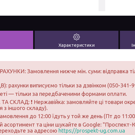
Характеристики
І
РАХУНКИ: Замовлення нижче мін. суми: відправка ті
В): рахунки виписуємо тільки за дзвінком (050-341-9
неті — тільки за передбаченими формами оплати.
ТА СКЛАД: ❗ Нержавійка: замовляйте ці товари окре
 з іншого складу).
замовлення до 12:00 їдуть у той же день (Пт до 11:00
ий асортимент та ціни шукайте в Google: "Проспект
переходьте за адресою
https://prospekt-ug.com.ua