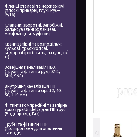
Фланці сталеві та нержавіючі
(плоскі приварні, глухі: Ру6–
Ру16)
Клапани: зворотні, запобіжні,
балансувальні (фланцеві,
міжфланцеві, муфтові)
Крани запірні та розподільчі:
кульові, трьохходові,
водорозбірні (сталь, латунь, н/
ж)
Зовнішня каналізація ПВХ
(труби та фітинги руді: SN2,
SN4, SN8)
Внутрішня каналізація ПП
(труби та фітинги сірі: 32, 40,
50, 110 мм)
Фітинги компресійні та запірна
арматура Unidelta для ПЕ труб
(Водопровід, Газ)
Труби та фітинги ППР
(Поліпропілен для опалення
та води)