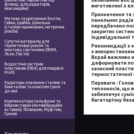
(біконітові, паронітові під
фланці, для радіаторів,
виготовлені з е
міжсекційні)
Призначення та 
Метизи та кріплення: Болти,
панельних радіа
Гайки, Шайби, Шпильки
передбачено пос
(сталеві оцинковані, метрична
закритих систем
різьба)
індивідуальної 
Супутні матеріали для
Рекомендації з 
герметизації різьби та
монтажу сантехніки (ФУМ,
з використанням
Льон, Пасти)
Вкрай важливо н
деформувати пос
Водостічні системи
захисний пласти
пластикові (ПВХ) для покрівлі
Profil
термостатичної 
Переваги :
Голов
Радіатори опалення сталеві та
біметалеві та комплектуючі
теплоносія, що в
до них
забезпечує сумі
багаторічну беза
Компенсатори сильфонні та
Вібровставки (Антивібраційні
вставки): Фланцеві, Муфтові,
Гумові