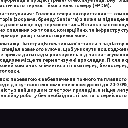
ластичного термостійкого еластомеру (EPDM).
застосування :
Головна сфера використання — компл
торів (зокрема, бренду Santerra) з нижнім підведен
адкове місце під термовентиль. Вставка застосовує
ах опалення житлових, комерційних та інфраструкту
терморегуляції кожної окремої зони.
монтажу :
Інтеграція вентильної вставки в радіатор
 спеціалізованого ключа, щоб уникнути пошкодженн
е прикладати надмірних зусиль під час затягування 
адкове місце та герметизуючі прокладки. Після вк
ковий ковпачок знімається тільки перед безпосере
головки.
ною перевагою є забезпечення точного та плавного
еде до суттєвої економії енергоресурсів (до 20-30%
сність з найширшим спектром приладів, а міцна лату
варійну роботу без необхідності частого сервісного