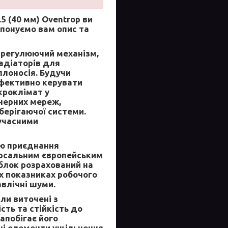
5 (40 мм) Oventrop
ви
понуємо вам опис та
 регулюючий механізм,
адіаторів для
лоносія. Будучи
фективно керувати
кроклімат у
енерних мереж,
берігаючої системи.
сучасними
ю приєднання
ерсальним європейським
блок розрахований на
х показниках робочого
авлічні шуми.
ли виточені з
сть та стійкість до
апобігає його
шні елементи ущільнення