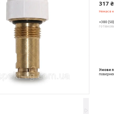
317 ₴
Немає в н
+380 (50
готівков
повернен