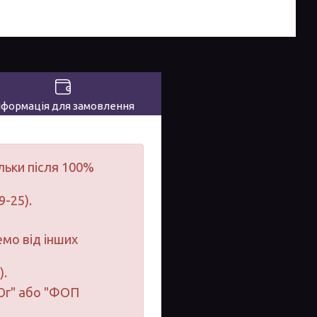
нформація для замовлення
льки після 100%
9-25).
мо від інших
).
-Юг" або "ФОП