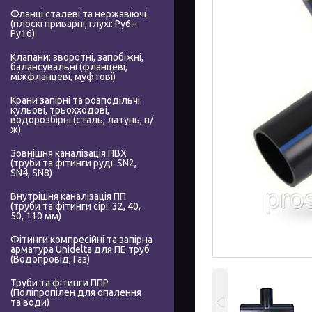
Фланці сталеві та нержавіючі
(плоскі приварні, глухі: Ру6–
Ру16)
Клапани: зворотні, запобіжні,
балансувальні (фланцеві,
міжфланцеві, муфтові)
Крани запірні та розподільчі:
кульові, трьохходові,
водорозбірні (сталь, латунь, н/
ж)
Зовнішня каналізація ПВХ
(труби та фітинги руді: SN2,
SN4, SN8)
Внутрішня каналізація ПП
(труби та фітинги сірі: 32, 40,
50, 110 мм)
Фітинги компресійні та запірна
арматура Unidelta для ПЕ труб
(Водопровід, Газ)
Труби та фітинги ППР
(Поліпропілен для опалення
та води)