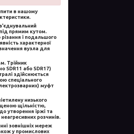
пити в нашому
актеристики.
з'єднувальний
під прямим кутом.
 різання і подальшого
явність характерної
изначення вузла для
мм. Трійник
но SDR11 або SDR17)
стралі здійснюється
ою спеціального
електрозварних) муфт
ліетилену низького
ищеною щільністю,
до утворення іржі та
 неагресивних розчинів.
нні зовнішніх мереж
також у промислових