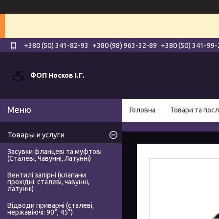
+380 (50) 341-82-93
+380 (98) 963-32-89
+380 (50) 341-99-
ФОП Носков І.Г.
Головна
Товари та посл
Товары и услуги
Засувки фланцеві та муфтові
(Сталеві, Чавунні, Латунні)
Вентилі запірні (клапани
прохідні: сталеві, чавунні,
латунні)
Відводи приварні (сталеві,
нержавіючі: 90°, 45°)