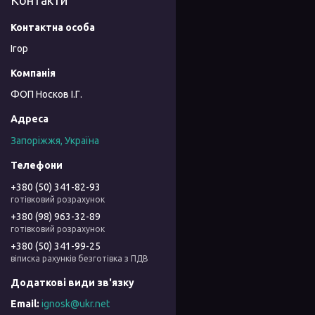
Контакти
Ігор
ФОП Носков І.Г.
Запоріжжя, Україна
+380 (50) 341-82-93
готівковий розрахунок
+380 (98) 963-32-89
готівковий розрахунок
+380 (50) 341-99-25
віписка рахунків безготівка з ПДВ
ignosk@ukr.net