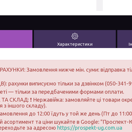
Характеристики
І
РАХУНКИ: Замовлення нижче мін. суми: відправка ті
В): рахунки виписуємо тільки за дзвінком (050-341-9
неті — тільки за передбаченими формами оплати.
ТА СКЛАД: ❗ Нержавійка: замовляйте ці товари окре
 з іншого складу).
замовлення до 12:00 їдуть у той же день (Пт до 11:00
ий асортимент та ціни шукайте в Google: "Проспект
переходьте за адресою
https://prospekt-ug.com.ua