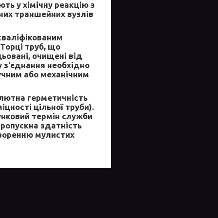
ть у хімічну реакцію з
них траншейних вузлів
кваліфікованим
Торці труб, що
цьовані, очищені від
 з'єднання необхідно
учним або механічним
олютна герметичність
іцності цільної труби).
унковий термін служби
пропускна здатність
творенню мулистих