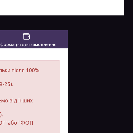
нформація для замовлення
льки після 100%
9-25).
мо від інших
).
-Юг" або "ФОП