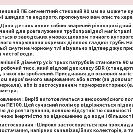
леновий ПЕ сегментний стиковий 90 мм
ви можете ку
ні швидко та недорого, пропонуємо вам опис та хар
Дана деталь являє собою зварений рівнопрохідний 
чений для розгалуження трубопровідної магістралі 
ється в заводських умовах шляхом точного кутового
вого зварювання окремих ділянок гладкої труби. На
ьої смуги на чорному тлі візуально підтверджує пр
 чистої води.
внішній діаметр усіх трьох патрубків становить 90 
 робочий тиск, який відповідає класу SDR (стандарт
 з якої він зроблений. Приєднання до основної магі
м нероз'ємного зварювання: або встик (за допомог
зеркала), або із застосуванням терморезисторних (
аметра.
овлення :
Виріб виготовляється з високоякісного по
ки ПЕ100. Цей сучасний полімер відрізняється підв
тю до розтягування, повною відсутністю схильності 
чною інертністю по відношенню до води і більшості
застосування :
Широко застосовується при проклада
остачання, напірних каналізаційних колекторів, а 