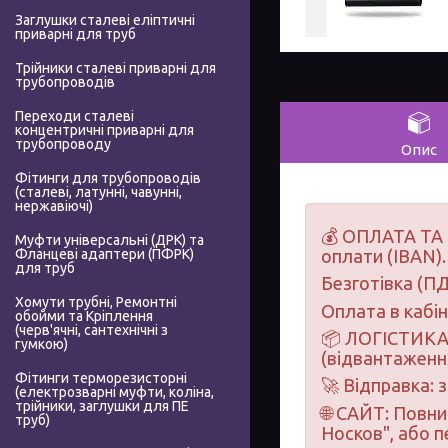
Заглушки сталеві еліптичні
приварні для труб
Трійники сталеві приварні для
трубопроводів
Переходи сталеві
концентричні приварні для
трубопроводу
Опис
Фітинги для трубопроводів
(сталеві, латунні, чавунні,
нержавіючі)
💰 ОПЛАТА ТА 
Муфти універсальні (ДРК) та
Фланцеві адаптери (ПФРК)
оплати (IBAN).
для труб
Безготівка (ПД
Хомути трубні, Ремонтні
Оплата в кабі
обойми та Кріплення
(черв'ячні, сантехнічні з
📦 ЛОГІСТИКА 
гумкою)
(відвантаження
Фітинги терморезисторні
🚀 Відправка: 
(електрозварні муфти, коліна,
трійники, заглушки для ПЕ
🌐 САЙТ: Повн
труб)
Носков", або 