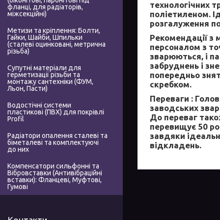
(біконітові, паронітові під
технологічних тр
фланці, для радіаторів,
поліетиленом. І
міжсекційні)
розгалуження по
Метизи та кріплення: Болти,
Рекомендації з 
Гайки, Шайби, Шпильки
(сталеві оцинковані, метрична
персоналом з то
різьба)
зварюються, і па
забруднень і зн
Супутні матеріали для
попередньо знят
герметизації різьби та
монтажу сантехніки (ФУМ,
скребком.
Льон, Пасти)
Переваги :
Голов
Водостічні системи
заводських зварн
пластикові (ПВХ) для покрівлі
До переваг тако
Profil
перевищує 50 рок
завдяки ідеальн
Радіатори опалення сталеві та
біметалеві та комплектуючі
відкладень.
до них
Компенсатори сильфонні та
Вібровставки (Антивібраційні
вставки): Фланцеві, Муфтові,
Гумові