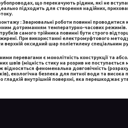
убопроводах, що перекачують рідини, які не вступаю
деально підходить для створення надійних, прихова
току.
монтажу :
Зварювальні роботи повинні проводитися 
чним дотриманням температурно-часових режимів. 
трубків самого трійника повинні бути строго відтор
ежирені. При використанні електромуфтового методу
и верхній оксидний шар поліетилену спеціальним р
ними перевагами є монолітність конструкції та абс
их швів (міцність стику на розрив не поступається м
ж відносяться феноменальна довговічність (розрах
ів), екологічна безпека для питної води та висока 
о гладкій внутрішній поверхні, яка перешкоджає у