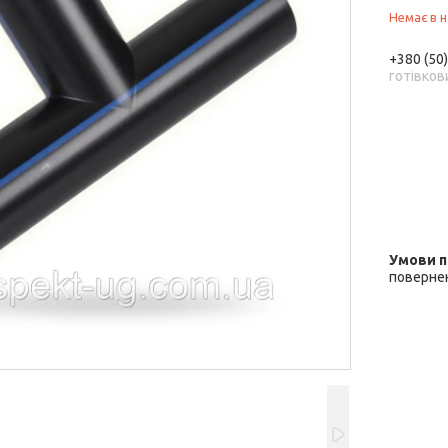
Немає в н
+380 (50
готівков
повернен