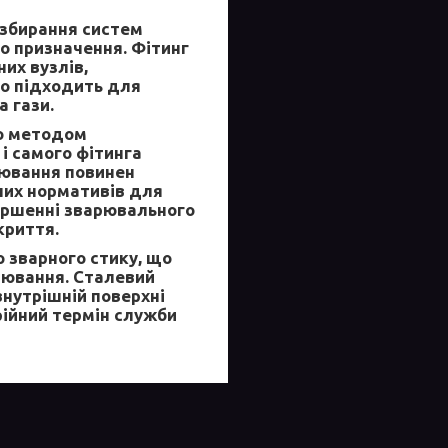
 збирання систем
о призначення. Фітинг
их вузлів,
но підходить для
а гази.
но методом
 і самого фітинга
рювання повинен
них нормативів для
вершенні зварювального
криття.
 зварного стику, що
рювання. Сталевий
внутрішній поверхні
рійний термін служби