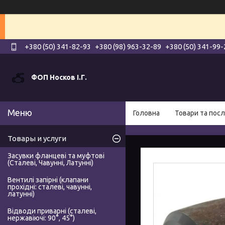
+380 (50) 341-82-93
+380 (98) 963-32-89
+380 (50) 341-99-
ФОП Носков І.Г.
Головна
Товари та посл
Товары и услуги
Засувки фланцеві та муфтові
(Сталеві, Чавунні, Латунні)
Вентилі запірні (клапани
прохідні: сталеві, чавунні,
латунні)
Відводи приварні (сталеві,
нержавіючі: 90°, 45°)