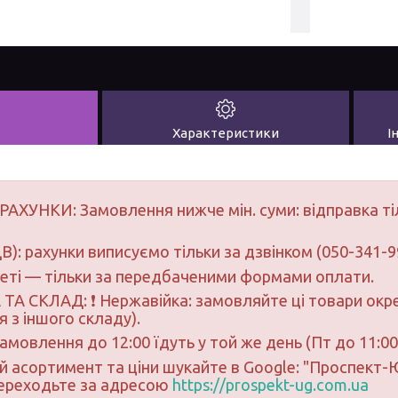
Характеристики
І
РАХУНКИ: Замовлення нижче мін. суми: відправка ті
В): рахунки виписуємо тільки за дзвінком (050-341-9
неті — тільки за передбаченими формами оплати.
ТА СКЛАД: ❗ Нержавійка: замовляйте ці товари окре
 з іншого складу).
замовлення до 12:00 їдуть у той же день (Пт до 11:00
ий асортимент та ціни шукайте в Google: "Проспект
переходьте за адресою
https://prospekt-ug.com.ua