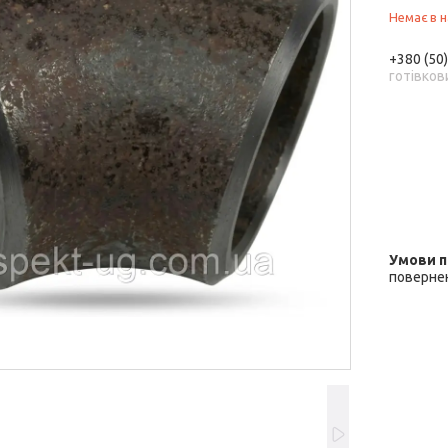
Немає в н
+380 (50
готівков
повернен