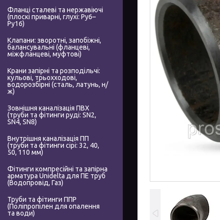
Фланці сталеві та нержавіючі
(плоскі приварні, глухі: Ру6–
Ру16)
Клапани: зворотні, запобіжні,
балансувальні (фланцеві,
міжфланцеві, муфтові)
Крани запірні та розподільчі:
кульові, трьохходові,
водорозбірні (сталь, латунь, н/
ж)
Зовнішня каналізація ПВХ
(труби та фітинги руді: SN2,
SN4, SN8)
Внутрішня каналізація ПП
(труби та фітинги сірі: 32, 40,
50, 110 мм)
Фітинги компресійні та запірна
арматура Unidelta для ПЕ труб
(Водопровід, Газ)
Труби та фітинги ППР
(Поліпропілен для опалення
та води)