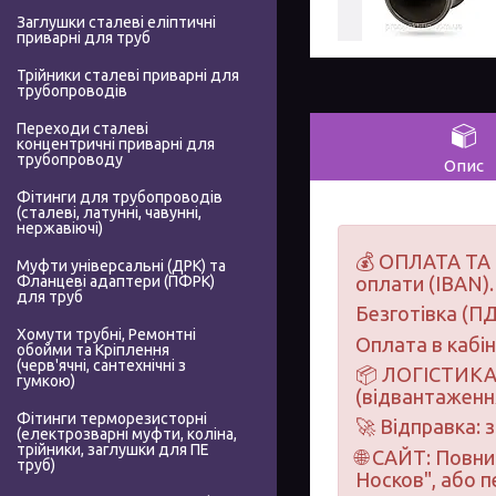
Заглушки сталеві еліптичні
приварні для труб
Трійники сталеві приварні для
трубопроводів
Переходи сталеві
концентричні приварні для
трубопроводу
Опис
Фітинги для трубопроводів
(сталеві, латунні, чавунні,
нержавіючі)
💰 ОПЛАТА ТА 
Муфти універсальні (ДРК) та
Фланцеві адаптери (ПФРК)
оплати (IBAN).
для труб
Безготівка (ПД
Хомути трубні, Ремонтні
Оплата в кабі
обойми та Кріплення
(черв'ячні, сантехнічні з
📦 ЛОГІСТИКА 
гумкою)
(відвантаження
Фітинги терморезисторні
🚀 Відправка: 
(електрозварні муфти, коліна,
трійники, заглушки для ПЕ
🌐 САЙТ: Повн
труб)
Носков", або 