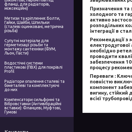
(біконітові, паронітові під
фланці, для радіаторів,
Призначення та 
міжсекційні)
холодного та га
Метизи та кріплення: Болти,
активно застосов
Гайки, Шайби, Шпильки
розподільних ко
(сталеві оцинковані, метрична
інтеграції в ста
різьба)
Рекомендації з 
Супутні матеріали для
електродугової а
герметизації різьби та
монтажу сантехніки (ФУМ,
необхідно ретел
Льон, Пасти)
проводити квалі
забезпечення 10
Водостічні системи
процесу рекомен
пластикові (ПВХ) для покрівлі
Profil
Переваги :
Ключо
повністю виключ
Радіатори опалення сталеві та
біметалеві та комплектуючі
компонент забез
до них
вигину, стійкий 
всієї трубопрові
Компенсатори сильфонні та
Вібровставки (Антивібраційні
вставки): Фланцеві, Муфтові,
Гумові