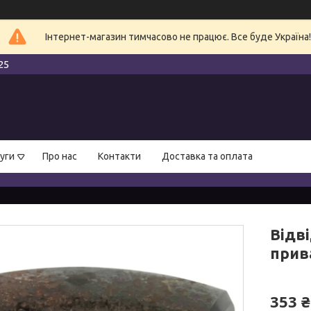
Інтернет-магазин тимчасово не працює. Все буде Україна!
25
уги
Про нас
Контакти
Доставка та оплата
Відв
прив
353 ₴