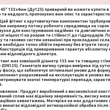
 45° 133х4мм (Ду125) приварний
ви можете купити в
 та недорого, пропонуємо вам опис та характеристи
Цей фітинг є крутовигнутим компонентом трубопро
іни напрямку потоку робочого середовища на сорок п
узол для конструювання надійних та довговічних к
ї міцності на розрив та стійкості до гідроударів. 
 та газових систем незамінні при прокладанні скла
 необхідно точно обійти перепону без втрати тиску
 Конструкція під приварювання гарантує абсолютну м
ми відповідного діаметра.
тинг має зовнішній діаметр 133 мм та товщину стін
(DN125). Геометрія вигину суворо вивірена під куто
 фаску, що забезпечує оптимальні умови для форму
омпонент розрахований на експлуатацію в умовах ви
 витримувати значні температурні перепади, характе
в.
овлення :
Продукт вироблений з високоякісної конст
ваний сплав має відмінну зварюваність, високу механ
браційних навантажень. Матеріал не має додаткових 
о вимагає відповідної антикорозійної обробки післ
біт.