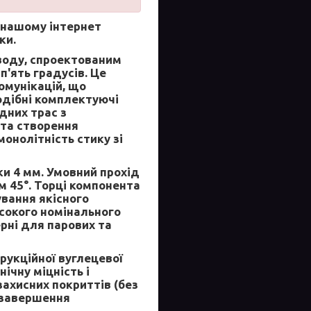
 нашому інтернет
ки.
воду, спроектованим
'ять градусів. Це
омунікацій, що
Подібні комплектуючі
дних трас з
 та створення
онолітність стику зі
ки 4 мм. Умовний прохід
м 45°. Торці компонента
вання якісного
сокого номінального
рні для парових та
рукційної вуглецевої
ічну міцність і
захисних покриттів (без
я завершення