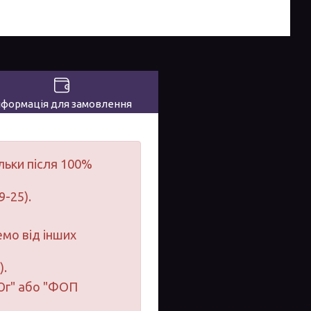
нформація для замовлення
льки після 100%
9-25).
мо від інших
).
-Юг" або "ФОП