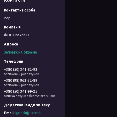
Контакти
Ігор
ФОП Носков І.Г.
Запоріжжя, Україна
+380 (50) 341-82-93
готівковий розрахунок
+380 (98) 963-32-89
готівковий розрахунок
+380 (50) 341-99-25
віписка рахунків безготівка з ПДВ
ignosk@ukr.net