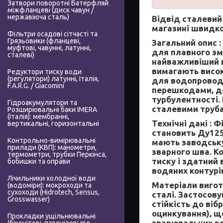
Затвори поворотні Батерфляй
міжфланцеві (диск чавун /
нержавіюча сталь)
Відвід сталевий
магазині швидко
Фільтри осадові сітчасті та
Грязьовики (фланцеві,
Загальний опис :
муфтові, чавунні, латунні,
для плавного зм
сталеві)
найважливіший в
вимагають високо
Редуктори тиску води
(регулятори) латунні, Італія,
для водопроводу
F.A.R.G. / Giacomini
перешкодами, де
турбулентності.
Гідроакумулятори та
сталевими труба
Розширювальні баки IMERA
(Італія): мембранні,
Технічні дані :
Фі
вертикальні, горизонтальні
становить Ду125 
Контрольно-вимірювальні
мають заводську
прилади (КВП): манометри,
зварного шва. К
термометри, трубки Перкінса,
тиску і здатний
бобишки та оправи
водяних контурі
Лічильники холодної води
Матеріали вигот
(водоміри): мокроходи та
сухоходи (Hidrotech, Sensus,
сталі. Застосову
Grosswasser)
стійкість до ві
оцинкування), щ
Прокладки ущільнювальні
зварювальних ро