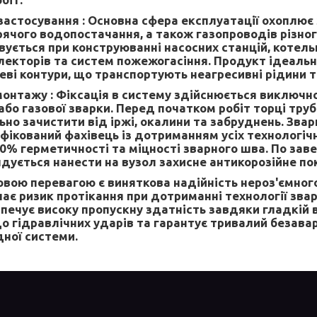
застосування :
Основна сфера експлуатації охоплює
рячого водопостачання, а також газопроводів різног
ується при конструюванні насосних станцій, котельн
лекторів та систем пожежогасіння. Продукт ідеаль
леві контури, що транспортують неагресивні рідини т
монтажу :
Фіксація в систему здійснюється виключ
бо газової зварки. Перед початком робіт торці труб
ьно зачистити від іржі, окалини та забруднень. Зва
фікований фахівець із дотриманням усіх технологіч
0% герметичності та міцності зварного шва. По за
дується нанести на вузол захисне антикорозійне по
вою перевагою є виняткова надійність нероз'ємного
ає ризик протікання при дотриманні технології зва
печує високу пропускну здатність завдяки гладкій 
до гідравлічних ударів та гарантує тривалий безава
дної системи.