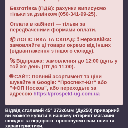
Безготівка (ПДВ): рахунки виписуємо
тільки за дзвінком (050-341-99-25).
Оплата в кабінеті — тільки за
передбаченими формами оплати.
📦 ЛОГІСТИКА ТА СКЛАД: ❗ Нержавійка:
замовляйте ці товари окремо від інших
(відвантаження з іншого складу).
🚀 Відправка: замовлення до 12:00 їдуть у
той же день (Пт до 11:00).
🌐 САЙТ: Повний асортимент та ціни
шукайте в Google: "Проспект-Юг" або
"ФОП Носков", або переходьте за
адресою
https://prospekt-ug.com.ua
Відвід сталевий 45° 273х6мм (Ду250) приварний
ви можете купити в нашому інтернет магазині
швидко та недорого, пропонуємо вам опис та
характеристики.