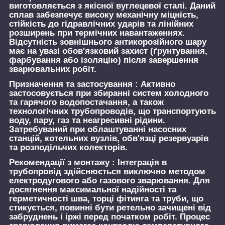
виготовляється з якісної вуглецевої сталі. Даний
сплав забезпечує високу механічну міцність,
стійкість до гідравлічних ударів та лінійних
розширень при термічних навантаженнях.
Відсутність зовнішнього антикорозійного шару
має на увазі обов'язковий захист (ґрунтування,
фарбування або ізоляцію) після завершення
зварювальних робіт.
Призначення та застосування :
Активно
застосовується при збиранні систем холодного
та гарячого водопостачання, а також
технологічних трубопроводів, що транспортують
воду, пару, газ та неагресивні рідини.
Затребуваний при облаштуванні насосних
станцій, котельних вузлів, обв'язці резервуарів
та розподільчих колекторів.
Рекомендації з монтажу :
Інтеграція в
трубопровід здійснюється виключно методом
електродугового або газового зварювання. Для
досягнення максимальної надійності та
герметичності шва, торці фітинга та труби, що
стикується, повинні бути ретельно зачищені від
забруднень і іржі перед початком робіт. Процес