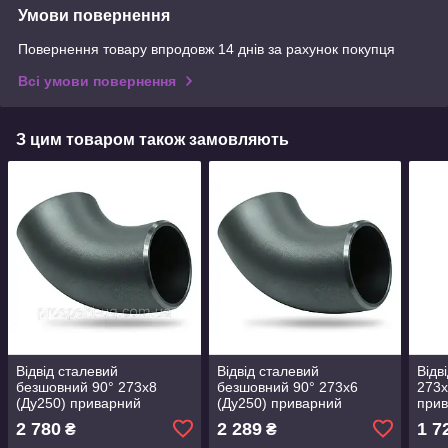
Умови повернення
Повернення товару впродовж 14 днів за рахунок покупця
Всі умови повернення
З цим товаром також замовляють
Відвід сталевий
Відвід сталевий
Відв
безшовний 90° 273х8
безшовний 90° 273х6
273х
(Ду250) приварний
(Ду250) приварний
при
2 780
2 289
1 7
₴
₴