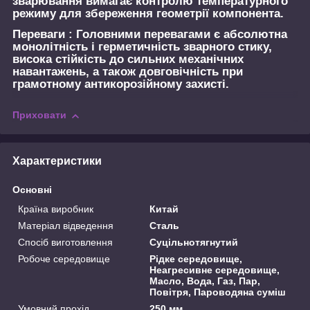
зварювання вимагає контролю температурного
режиму для збереження геометрії компонента.
Переваги :
Головними перевагами є абсолютна
монолітність і герметичність зварного стику,
висока стійкість до сильних механічних
навантажень, а також довговічність при
грамотному антикорозійному захисті.
Приховати
Характеристики
Основні
Країна виробник
Китай
Матеріал відведення
Сталь
Спосіб виготовлення
Суцільнотягнутий
Робоче середовище
Рідке середовище,
Неагресивне середовище,
Масло, Вода, Газ, Пар,
Повітря, Пароводяна суміш
Умовний прохід
250 мм