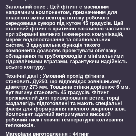
Загальний опис :
Цей фітинг є масивним
напрямним компонентом, призначеним для
плавного зміни вектора потоку робочого
середовища суворо під кутом 45 градусів. Цей
сталевий фітинг є критично важливою частиною
при збиранні великих інженерних комунікацій,
мереж водопостачання та опалювальних
систем. З'єднувальна функція такого
компонента дозволяє проектувати обв'язку
обладнання та трубопроводів з мінімальними
гідравлічними втратами, гарантуючи надійність
всього контуру.
Технічні дані :
Умовний прохід фітинга
становить Ду250, що відповідає зовнішньому
діаметру 273 мм. Товщина стінки дорівнює 6 мм.
Кут вигину становить 45 градусів. Фітинг
призначений для приварювання встик, торці
заздалегідь підготовлені та мають спеціальні
фаски для формування якісного зварного шва.
Компонент здатний витримувати високий
робочий тиск і значні температурні коливання
теплоносія.
Матеріали виготовлення :
Фітинг