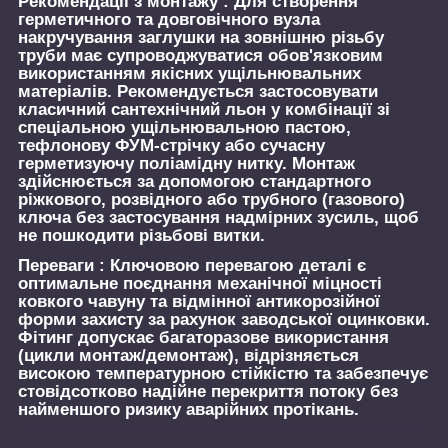
Рекомендації з монтажу :
Для створення
герметичного та довговічного вузла
накручування заглушки на зовнішню різьбу
труби має супроводжуватися обов'язковим
використанням якісних ущільнювальних
матеріалів. Рекомендується застосовувати
класичний сантехнічний льон у комбінації зі
спеціальною ущільнювальною пастою,
тефлонову ФУМ-стрічку або сучасну
герметизуючу поліамідну нитку. Монтаж
здійснюється за допомогою стандартного
ріжкового, розвідного або трубного (газового)
ключа без застосування надмірних зусиль, щоб
не пошкодити різьбові витки.
Переваги :
Ключовою перевагою деталі є
оптимальне поєднання механічної міцності
ковкого чавуну та відмінної антикорозійної
форми захисту за рахунок заводської оцинковки.
Фітинг допускає багаторазове використання
(цикли монтаж/демонтаж), відрізняється
високою температурною стійкістю та забезпечує
стовідсотково надійне перекриття потоку без
найменшого ризику аварійних протікань.