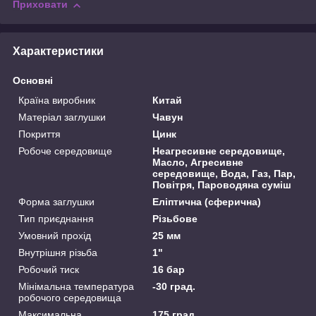
Приховати
Характеристики
Основні
Країна виробник
Китай
Матеріал заглушки
Чавун
Покриття
Цинк
Робоче середовище
Неагресивне середовище,
Масло, Агресивне
середовище, Вода, Газ, Пар,
Повітря, Пароводяна суміш
Форма заглушки
Еліптична (сферична)
Тип приєднання
Різьбове
Умовний прохід
25 мм
Внутрішня різьба
1"
Робочий тиск
16 бар
Мінімальна температура
-30 град.
робочого середовища
Максимальна
175 град.