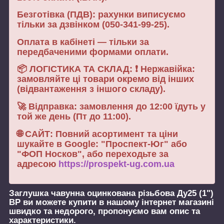
Безготівка (ПДВ): рахунки виписуємо
тільки за дзвінком (050-341-99-25).
Оплата в кабінеті — тільки за
передбаченими формами оплати.
📦 ЛОГІСТИКА ТА СКЛАД: ❗ Нержавійка:
замовляйте ці товари окремо від інших
(відвантаження з іншого складу).
🚀 Відправка: замовлення до 12:00 їдуть у
той же день (Пт до 11:00).
🌐 САЙТ: Повний асортимент та ціни
шукайте в Google: "Проспект-Юг" або
"ФОП Носков", або переходьте за
адресою
https://prospekt-ug.com.ua
Заглушка чавунна оцинкована різьбова Ду25 (1")
ВР
ви можете купити в нашому інтернет магазині
швидко та недорого, пропонуємо вам опис та
характеристики.