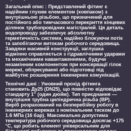
Загальний опис :
Представлений фітинг є
надійним глухим елементом (ковпаком) з
внутрішньою різьбою, що призначений для
постійного або тимчасового перекриття кінцевих
ділянок трубопровідних магістралей. Ця деталь
водопроводу забезпечує абсолютну
герметичність системи, надійно блокуючи потік
та запобігаючи витокам робочого середовища.
Завдяки масивній конструкції, заглушка
відмінно справляється з гідравлічними ударами
та механічними навантаженнями, будучи
незамінним компонентом при консервації гілок
мережі, обпресуванні або підготовці під
майбутнє розширення інженерних комунікацій.
Технічні дані :
Умовний прохід фітинга
становить Ду25 (DN25), що повністю відповідає
стандарту 1" (один дюйм). Тип приєднання —
внутрішня трубна циліндрична різьба (ВР).
Виріб розрахований на безперебійну роботу в
інженерних мережах з номінальним тиском до
1.6 МПа (16 бар). Максимально допустима
температура робочого середовища досягає +175
°C, що робить елемент універсальним для