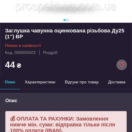
Заглушка чавунна оцинкована різьбова Ду25
(1") ВР
Немає в наявності
Код: 000005503
Роздріб
44
₴
Опис
Характеристики
Відгуки про товар
Доставка
Опис
💰 ОПЛАТА ТА РАХУНКИ: Замовлення
нижче мін. суми: відправка тільки після
100% оплати (IBAN).