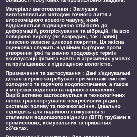
більшості побутових та промислових завдань.
Матеріали виготовлення :
Заглушка
виготовляється методом точного лиття з
високоміцного ковкого чавуну, який
відрізняється підвищеною стійкістю до
деформацій, розтріскування та вібрацій. На всю
поверхню виробу (як всередині, так і зовні)
нанесено захисне цинкове покриття. Ця якісна
оцинковка служить надійним бар'єром проти
утворення іржі та значно продовжує термін
експлуатації фітинга навіть в агресивних умовах
та приміщеннях з підвищеною вологістю.
Призначення та застосування :
Дані з'єднувальні
деталі широко затребувані при монтажі систем
холодного та гарячого водопостачання, а також
у мережах водяного та парового опалення.
Виріб активно застосовується в технологічних
лініях транспортування неагресивних рідин,
системах поливу та пожежогасіння. Ідеально
підходить для надійного стикування зі
сталевими водогазопровідними (ВГП) трубами в
промислових, комунальних та приватних
об'єктах.