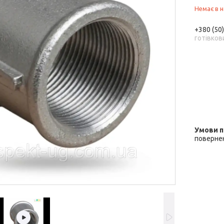
Немає в н
+380 (50
готівков
повернен