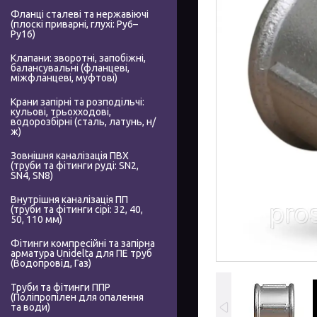
Фланці сталеві та нержавіючі
(плоскі приварні, глухі: Ру6–
Ру16)
Клапани: зворотні, запобіжні,
балансувальні (фланцеві,
міжфланцеві, муфтові)
Крани запірні та розподільчі:
кульові, трьохходові,
водорозбірні (сталь, латунь, н/
ж)
Зовнішня каналізація ПВХ
(труби та фітинги руді: SN2,
SN4, SN8)
Внутрішня каналізація ПП
(труби та фітинги сірі: 32, 40,
50, 110 мм)
Фітинги компресійні та запірна
арматура Unidelta для ПЕ труб
(Водопровід, Газ)
Труби та фітинги ППР
(Поліпропілен для опалення
та води)