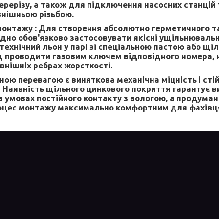
перерізу, а також для підключення насосних станцій
внішньою різьбою.
монтажу :
Для створення абсолютно герметичного та
ідно обов'язково застосовувати якісні ущільнювальн
технічний льон у парі зі спеціальною пастою або щі
д проводити газовим ключем відповідного номера, 
внішніх ребрах жорсткості.
ою перевагою є виняткова механічна міцність і стій
. Наявність щільного цинкового покриття гарантує в
 в умовах постійного контакту з вологою, а продуман
роцес монтажу максимально комфортним для фахівц