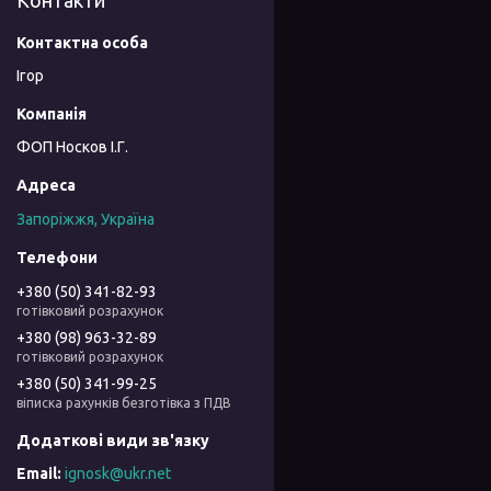
Контакти
Ігор
ФОП Носков І.Г.
Запоріжжя, Україна
+380 (50) 341-82-93
готівковий розрахунок
+380 (98) 963-32-89
готівковий розрахунок
+380 (50) 341-99-25
віписка рахунків безготівка з ПДВ
ignosk@ukr.net