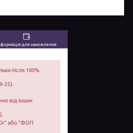
нформація для замовлення
льки після 100%
9-25).
мо від інших
).
-Юг" або "ФОП