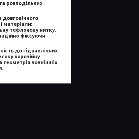
 та розподільних
 довговічного
і матеріали:
льну тефлонову нитку.
надійно фіксуючи
кість до гідравлічних
исоку корозійну
а геометрія зовнішніх
я.