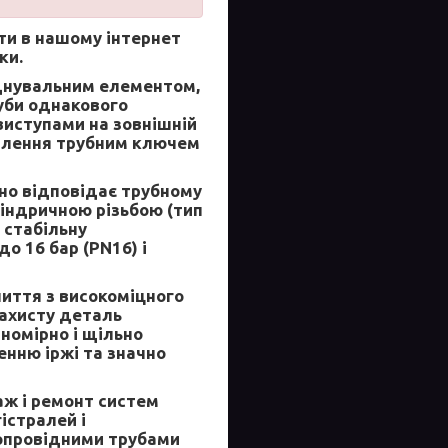
ти в нашому інтернет
ки.
днувальним елементом,
уби однакового
виступами на зовнішній
оплення трубним ключем
но відповідає трубному
індричною різьбою (тип
 стабільну
о 16 бар (PN16) і
иття з високоміцного
захисту деталь
номірно і щільно
енню іржі та значно
ж і ремонт систем
істралей і
зопровідними трубами