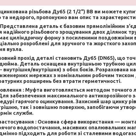
цинкована різьбова Ду65 (2 1/2") ВВ
ви можете купи
 та недорого, пропонуємо вам опис та характеристи
Представлена деталь є базовим прямолінійним з'є
 надійного різьбового зрощування двох ділянок тр
 має циліндричну форму з посиленими поздовжніми 
пеціально розроблені для зручного та жорсткого зах
ня вузла.
овний прохід деталі становить Ду65 (DN65), що точ
 дюйма. Деталь оснащена внутрішньою трубною цил
 внутрішня/внутрішня) з обох боків. Розрахована на
інженерних мережах з номінальним робочим тиском д
ратурних розширень без втрати герметичності.
овлення :
Муфта виготовляється методом точного л
 Для забезпечення максимального антикорозійного 
едурі гарячого оцинкування. Захисний шар цинку рів
трішню, так і зовнішню поверхню, запобігаючи утвор
рмін служби.
застосування :
Основна сфера використання — монта
рячого водопостачання, масивних опалювальних маг
ідмінно підходить для роботи зі сталевими водога