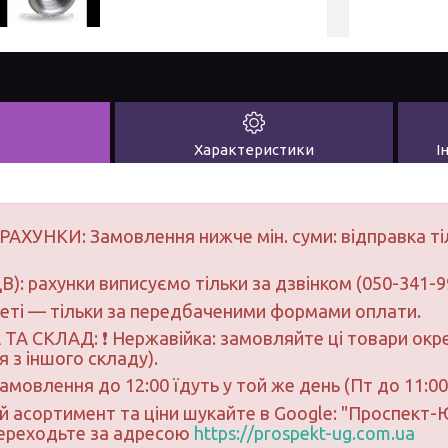
Характеристики
І
РАХУНКИ: Замовлення нижче мін. суми: відправка ті
В): рахунки виписуємо тільки за дзвінком (050-341-9
неті — тільки за передбаченими формами оплати.
ТА СКЛАД: ❗ Нержавійка: замовляйте ці товари окре
 з іншого складу).
замовлення до 12:00 їдуть у той же день (Пт до 11:00
ий асортимент та ціни шукайте в Google: "Проспект
переходьте за адресою
https://prospekt-ug.com.ua