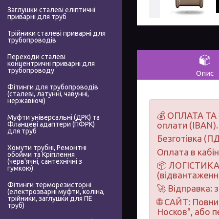
Заглушки сталеві еліптичні
приварні для труб
Трійники сталеві приварні для
трубопроводів
Переходи сталеві
концентричні приварні для
трубопроводу
Опис
Фітинги для трубопроводів
(сталеві, латунні, чавунні,
нержавіючі)
💰 ОПЛАТА ТА 
Муфти універсальні (ДРК) та
Фланцеві адаптери (ПФРК)
оплати (IBAN).
для труб
Безготівка (ПД
Хомути трубні, Ремонтні
Оплата в кабі
обойми та Кріплення
(черв'ячні, сантехнічні з
📦 ЛОГІСТИКА 
гумкою)
(відвантаження
Фітинги терморезисторні
🚀 Відправка: 
(електрозварні муфти, коліна,
трійники, заглушки для ПЕ
🌐 САЙТ: Повн
труб)
Носков", або 