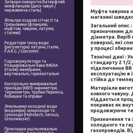
Затвори поворотні Батерфляй
міжфланцеві (диск чавун /
нержавіюча сталь)
Муфта чавунна о
магазині швидко
Фільтри осадові сітчасті та
Грязьовики (фланцеві,
Загальний опис :
муфтові, чавунні, латунні,
призначеним для
сталеві)
діаметра. Виріб
поверхні, які с
Редуктори тиску води
(регулятори) латунні, Італія,
у процесі збиран
F.A.R.G. / Giacomini
Технічні дані :
Ум
Гідроакумулятори та
стандарту 2 1/2
Розширювальні баки IMERA
підключення ВВ -
(Італія): мембранні,
експлуатацію в 
вертикальні, горизонтальні
стійка до темпе
Контрольно-вимірювальні
Матеріали вигот
прилади (КВП): манометри,
термометри, трубки Перкінса,
ковкого чавуну.
бобишки та оправи
піддається проц
покриває як вну
Лічильники холодної води
продовжуючи те
(водоміри): мокроходи та
сухоходи (Hidrotech, Sensus,
Призначення та 
Grosswasser)
холодного та га
Прокладки ущільнювальні
газопроводів. В