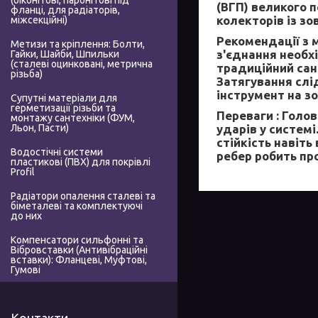
(біконітові, паронітові під
(ВГП) великого 
фланці, для радіаторів,
колекторів із зо
міжсекційні)
Рекомендації з 
Метизи та кріплення: Болти,
з'єднання необх
Гайки, Шайби, Шпильки
(сталеві оцинковані, метрична
традиційний сан
різьба)
Затягування слі
інструмент на зо
Супутні матеріали для
герметизації різьби та
Переваги :
Головн
монтажу сантехніки (ФУМ,
ударів у системі
Льон, Пасти)
стійкість навіть
Водостічні системи
ребер робить п
пластикові (ПВХ) для покрівлі
Profil
Радіатори опалення сталеві та
біметалеві та комплектуючі
до них
Компенсатори сильфонні та
Вібровставки (Антивібраційні
вставки): Фланцеві, Муфтові,
Гумові