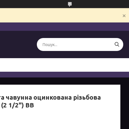
а чавунна оцинкована різьбова
(2 1/2") ВВ