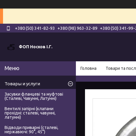
+380 (50) 341-82-93
+380 (98) 963-32-89
+380 (50) 341-99-
ФОП Носков І.Г.
Головна
Товари та посл
Товары и услуги
Засувки фланцеві та муфтові
(Сталеві, Чавунні, Латунні)
Вентилі запірні (клапани
прохідні: сталеві, чавунні,
латунні)
Відводи приварні (сталеві,
нержавіючі: 90°, 45°)